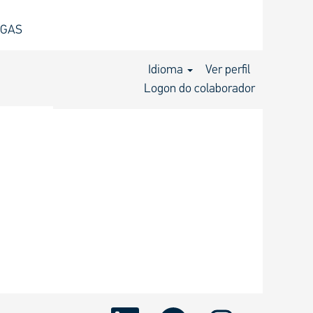
AGAS
Buscar vagas
Idioma
Ver perfil
Logon do colaborador
A
A
A